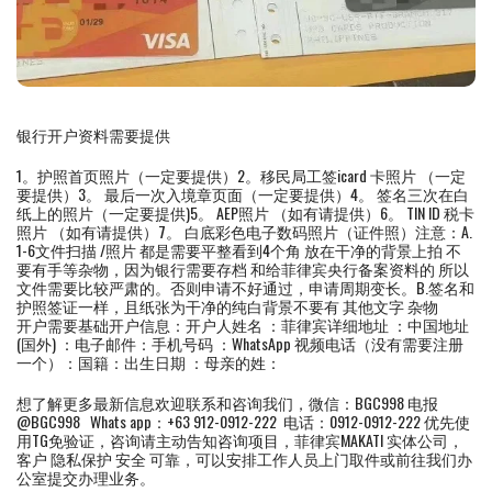
银行开户资料需要提供
1。护照首页照片（一定要提供）2。移民局工签icard 卡照片 （一定
要提供）3。 最后一次入境章页面（一定要提供）4。 签名三次在白
纸上的照片（一定要提供)5。 AEP照片 （如有请提供）6。 TIN ID 税卡
照片 （如有请提供）7。 白底彩色电子数码照片（证件照）注意：A.
1-6文件扫描 /照片 都是需要平整看到4个角 放在干净的背景上拍 不
要有手等杂物，因为银行需要存档 和给菲律宾央行备案资料的 所以
文件需要比较严肃的。否则申请不好通过，申请周期变长。B.签名和
护照签证一样，且纸张为干净的纯白背景不要有 其他文字 杂物
开户需要基础开户信息：开户人姓名 ：菲律宾详细地址 ：中国地址
(国外) ：电子邮件：手机号码 ：WhatsApp 视频电话（没有需要注册
一个）：国籍：出生日期 ：母亲的姓：
想了解更多最新信息欢迎联系和咨询我们，微信：BGC998 电报
@BGC998 Whats app：+63 912-0912-222 电话：0912-0912-222 优先使
用TG免验证，咨询请主动告知咨询项目，菲律宾MAKATI 实体公司，
客户 隐私保护 安全 可靠，可以安排工作人员上门取件或前往我们办
公室提交办理业务。