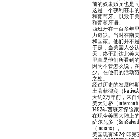
前的奴隶贩卖也是
这是一个获利甚丰
和葡萄牙。以致于美
和葡萄牙语。
西班牙在一百多年
力奇缺。当时在南
和国家。他们并不
于是，当美国人公认
天，终于到达北美
里真是他们所看到
因为不管怎么说，
少。在他们的活动
之处。
经过历史的发展时
土著菲律宾（NativeAm
大约2万年前，来自亚
美大陆桥（interco
1492年西班牙探险家克里
在现今美国大陆上的土
萨尔瓦多（SanSal
（Indians）。
美国现有562个印第安