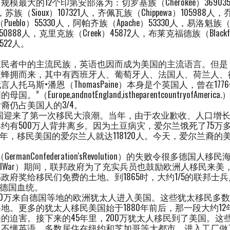
规模最大的12个印第安部落为：切罗基族（Cherokee）3690
8人，苏族（Sioux）107321人，齐佩瓦族（Chippewa）105988人
ueblo）55330人，阿帕齐族（Apache）53330人，易洛魁族（Iro
50888人，克里克族（Creek）45872人，布莱克福德族（Blackf
1522人。
殖民者中的主流民族，英语也因而成为美国的主流语言。但是
便蜂拥而来，其中有西班牙人、葡萄牙人、法国人、荷兰人、
人托马斯•潘恩（ThomasPaine）本身是个英国人，曾在17
Europe,andnotEngland,istheparentcountryofAmeri
裔仍占美国人的3/4。
年间，美国迎来了第一次移民大浪潮。当年，由于农业歉收、人口增
约有500万人背井离乡。因为土豆病灾，爱尔兰饿死了75万
一年，移民美国的爱尔兰人就达118120人。今天，爱尔兰裔的美
ermanConfederation'sRevolution）的失败令很多德国人移
anCivilWar）期间，联邦政府为了充实兵员也鼓励欧洲人移民
政府奖给移民们免费的土地。到1865时，大约1/5的联邦士
有德国血统。
，大约20万来自德国等地的欧洲犹太人进入美国。这些犹太移民多
地。更多的犹太人移民美国始于1880年前后，那一段大约1
的迫害。接下来的45年里，200万犹太人移民到了美国。这
又不懂英语，多数居住在纽约和芝加哥等大都市，进入工厂做