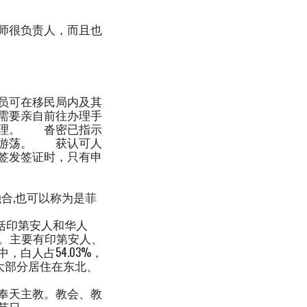
师很负责人，而且也
员可在移民局内及其
需要亲自前往办理手
办理。 沓密已指示
内游荡。 获认可人
签发签证时，只有申
合,也可以称为是菲
包括印第安人和华人
美洲。主要有印第安人、
白人占54.03%，
绝大部分居住在东北、
奉天主教。教会、教
节日。