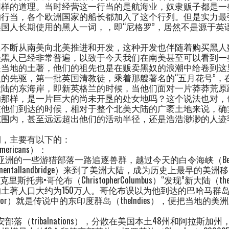
同样的道理。当时经营这一行当的是航海业，奴隶贩子都是一
的行当，各个欧洲国家的船长都加入了这个行列。但是实力最
国人长期使用的黑人一词，，即“尼格罗”，居然不是源于英
里不断从南美向北美推进和开发，这种开发也伴随着购买黑人
美黑人已经非常普遍，以致于今天我们在南美甚至可以看到一
是当地的土著，他们的祖先也是在贩卖黑奴的浪潮中给卷到这
的先驱，第一批英国清教徒，乘着那艘著名的“五月花号”，在
大陆的东海岸，即新英格兰的时候，当他们面对一片莽莽荒原
的那样，是一片巨大的尚未开垦的处女地吗？这个说法也对，
在他们到达的时候，相对于整个北美大陆的广袤土地来说，确
范围内，甚至远远超出他们的活动半径，还是浩浩渺渺的人迹
期，主要有以下的：
ericans）：
洲的一些游猎部落一路追逐兽群，越过今天的白令海峡（Bering
ntinentallandbridge）来到了美洲大陆，成为历史上最早的
斯托弗•哥伦布（ChristopherColumbus）“发现”新大陆（th
著人口大约为150万人。哥伦布误以为他到达的巴哈马群岛（th
vador）就是传说中的东印度群岛（theIndies），便把当地的
部落（tribalnations），分散在美国本土48州和阿拉斯