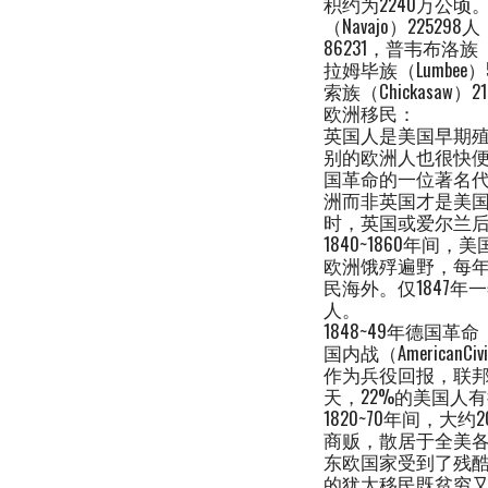
积约为2240万公顷。
（Navajo）22529
86231，普韦布洛族（P
拉姆毕族（Lumbee）
索族（Chickasaw）2
欧洲移民：
英国人是美国早期
别的欧洲人也很快
国革命的一位著名代言
洲而非英国才是美国的母国。”（
时，英国或爱尔兰后
1840~1860
欧洲饿殍遍野，每年
民海外。仅1847年
人。
1848~49年德国革命（G
国内战（Americ
作为兵役回报，联邦
天，22%的美国人
1820~70年间
商贩，散居于全美各
东欧国家受到了残酷
的犹太移民既贫穷