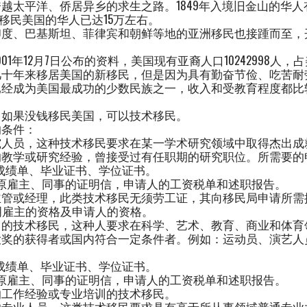
太平洋、侨居异乡的求生之路。1849年入境旧金山的华人有7
年时移民美国的华人已达15万左右。
印度、巴基斯坦、菲律宾和朝鲜等地的亚洲移民也接踵而至，
01年12月7日公布的资料，美国现有亚裔人口10242998人，占
几十年来移居美国的新移民，但是因为具有勤奋节俭、吃苦耐
已经成为美国最成功的少数民族之一，收入和受教育程度都比
？如果没钱移民美国，可以技术移民。
的条件：
究人员，这种技术移民要求在某一学术研究领域中取得杰出成
的教学或研究经验，曾接受过有任职期的研究职位。所需要的
成绩单、毕业证书、学位证书。
原雇主、同事的证明信，申请人的工资税单和述职报告。
主管或经理，此类技术移民无须劳工证，其向移民局申请所需
证明雇主的资格及申请人的资格。
力的技术移民，这种人要求在科学、艺术、教育、商业和体育
大奖的获得者或国内符合一定条件者。例如：运动员、演艺人
：
成绩单、毕业证书、学位证书。
原雇主、同事的证明信，申请人的工资税单和述职报告。
的工作经验或专业培训的技术移民。
的专业人员。这类技术移民要求具有高于所从事领域普通专业