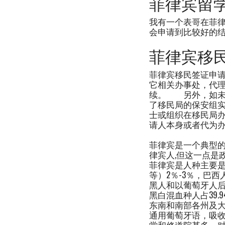
菲律宾留
我有一个表哥在菲
会申请到比较好的
菲律宾移
菲律宾移民签证申
它相关办事处，代
续。 另外，如未
了移民局的保安组
士或组织在移民局
请人本身或者代为
菲律宾是一个典型的
律宾人,但这一点是
菲律宾是人种主要是
等）2％-3％，巴西
黑人和以葡萄牙人后
黑白混血种人占39
东南和南部各州及
通用葡萄牙语，吸
堂和修道院甚多，