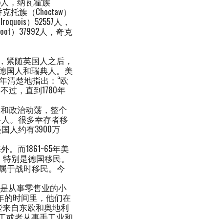
35人，纳瓦霍族
，乔克托族（Choctaw）
quois）52557人，
oot）37992人，奇克
，紧随英国人之后，
德国人和瑞典人。美
76年清楚地指出：“欧
ca.）不过，直到1780年
长和政治动荡，整个
多人。很多幸存者移
国人约有3900万
民海外。而1861~65年美
来美，特别是德国移民。
兵属于战时移民。今
数是从事零售业的小
2年的时间里，他们在
些来自东欧和奥地利
工或者从事手工业和