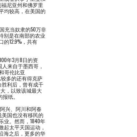
利福尼亚州和佛罗里
平均较高，在美国的
美国充当奴隶的50万非
，特别是在南部的农业
12.9%，共有
00年3月8日的资
美国人来自于墨西哥，
c）和哥伦比亚
口比较多的还有得克萨
革命胜利后，曾有成千
之大，以致该城最大
版的报纸。
手阿兴、阿川和阿春
说美国也没有移民的
业。然而，1840年
激起太平天国运动，
等沿海之后，更多的华