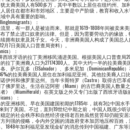
犹太裔美国人有500多万，其中半数以上居住在纽约州、加
太人居住在都市和市郊地区，主要是中产阶级，教育和收入水
领域中具有重要的影响。
ngImmigrants）：
里，有一群人是被迫而来。那就是1619~1808年间被卖来
国发布了禁止进口奴隶的法律。但是，因为需要劳动力的缘故
续拥有奴隶及其子女。今天，非洲裔美国人构成了美国总人口的
001年12月7日美国人口普查局资料）。
nics）：
0万讲西班牙语的拉丁美洲移民涌进美国。根据美国人口普查局20
的拉丁美洲裔人口为27174300人。其中大约一半的拉美裔
尔瓦多（ElSalvador）、多米尼加（DominicanRepubli
等国。36%的拉美裔美国人居住在加利福尼亚州。其他拉美裔人
诺伊州和佛罗里达州。当年卡斯特罗（Castro）取得古巴
了佛罗里达。生活在迈阿密（Miami）的古巴裔美国人数量
》（MiamiHerald）在英文版之外又专门出版了西班牙语
icans）：
的亚洲移民。早在美国建国初期的1785年，就有3位中国水
船来到了美国。不过，直到19世纪中期之前，中国人既很少听
稳定的社会秩序和自然经济使得老百姓虽然贫苦却仍能安居乐
西方列强的侵略，令内外交困的清政府变本加厉地压榨百姓，
。1848年加利福尼亚发现金矿的消息传到中国福建、广东