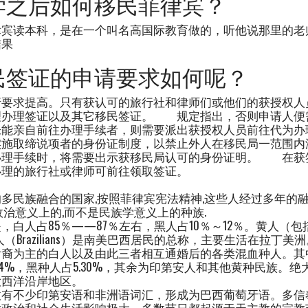
学之后如何移民菲律宾？
律宾读本科，是在一个叫名高国际教育做的，听他说那里的老
结果
民签证的申请要求如何呢？
请要求提高。只有获认可的旅行社和律师们或他们的获授权人
理办理签证以及其它移民签证。 规定指出，否则申请人便
能亲自前往办理手续者，则需要派出获授权人员前往代为
实施取缔说项者的身份证制度，以禁止外人在移民局一范围
办理手续时，将需要出示获移民局认可的身份证明。 在获
办理的旅行社或律师可前往领取签证。
多民族融合的国家,按照菲律宾宪法精神,这些人经过多年的融
政治意义上的,而不是民族学意义上的种族.
，白人占85％——87％左右，黑人占10％～12％。黄人（
人（Brazilians）是南美巴西居民的总称，主要生活在拉丁
裔为主的白人以及由此三者相互通婚后的各类混血种人。其中，
.94%，黑种人占5.30%，其余为印第安人和其他黄种民族。
大西洋沿岸地区。
收有不少印第安语和非洲语词汇，形成为巴西葡萄牙语。多信
对政治和社会生活影响极大。多数节日都起源于天主教的宗教