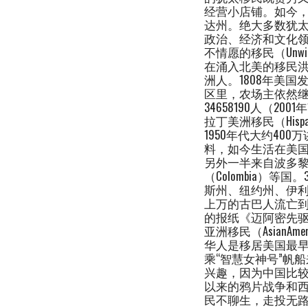
经营小店铺。如今，
达州。绝大多数犹
政治、经济和文化
不情愿的移民（Unwilli
在涌入北美的移民洪流
洲人。1808年美
区里，农场主依然继
34658190人（2
拉丁美洲移民（Hispa
1950年代大约40
料，如今生活在美国
另外一半来自波多黎各、萨
（Colombia）
斯州、纽约州、伊利
上万的古巴人流亡到
的报纸《迈阿密先驱者
亚洲移民（AsianAmer
华人是移居美国最早
乘“智慧女神号”帆
兴趣，因为中国比较
以来的鸦片战争和
民不聊生，走投无路