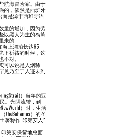
些航海冒险家。由于
强的，依然是西班牙
语而是源于西班牙语
数量的增加，因为劳
些以黑人为主的岛屿
里来的。
海上漂泊长达65
跪下祈祷的时候，这
也不对。
实可以说是人烟稀
罕见乃至于人迹未到
Strait）当年的亚
美洲移民。光阴流转，到
eNewWorld）时，生活
eBahamas）的圣
美洲土著称作“印第安人”
加州，印第安保留地总面