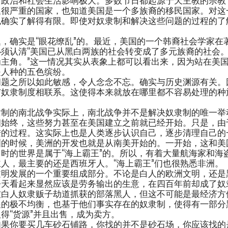
题很严重的国家，也知道美国是一个多族裔的移民国家。对这
确实了解得有限。即使对奴隶制和解决这些问题的过程的了解
，确实是“眼花缭乱”的。最近，美国的一个韩裔社会学家在
须认清“美国已从黑白两族的社会转变成了多元族裔的社会
主角。”这一情况其实从表象上都可以看出来，因为站在美
是人种的五色缤纷。
问题之所以如此敏感，令人念念不忘。确实与历史渊源有关。
与奴隶制度相联系。这使得本来就放在哪里都不容易处理的种
。
隶制的南北战争实际上，南北战争并不是解决奴隶制的唯一举
相始终，这些努力甚至在美国建立之前就已经开始。只是，由
进的过程。这实际上也是人类逐步认识自己，逐步清理自己的
洲的时候，美洲的开发也就是从南美开始的。一开始，这和美
时的世界是属于“海上霸王”的。所以，有着大量航海家和海
人，最主要的还是西班牙人。“海上霸王”们也很熟悉非洲。
文明发展的一个重要组成部分。不论是白人的欧洲文明，还是
今天看起来显然应该是劳务输出的生意，在四百年前却成了奴
被白人奴隶贩子劫道抓获的部落黑人，但这不可能是最经济方
展的极不均衡，也基于他们事实存在的奴隶制，使得有一部分
得“货源”并且出售，成为卖方。
如果你要买几车砂石铺路，你找的并不是砂石场，你应该找的