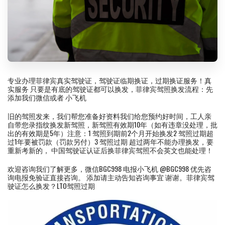
专业办理菲律宾真实驾驶证，驾驶证临期换证，过期换证服务！真
实服务 只要是有底的驾驶证都可以换发，菲律宾驾照换发流程️️：先
添加我们微信或者 小飞机
旧的驾照发来，我们帮您准备好资料️我们给您预约好时间，工人亲
自带您录指纹换发新驾照，新驾照有效期10年（如有违章没处理，批
出的有效期是5年）注意：1 驾照到期前2个月开始换发2 驾照过期超
过1年要被罚款（罚款另付）3 驾照过期 超过两年不能办理换发，要
重新考新的， 中国驾驶证认证后换菲律宾驾照不会英文也能处理！
欢迎咨询我们了解更多，微信BGC998 电报小飞机 @BGC998 优先咨
询电报免验证直接咨询。 添加请主动告知咨询事宜 谢谢。菲律宾驾
驶证怎么换发？LTO驾照过期