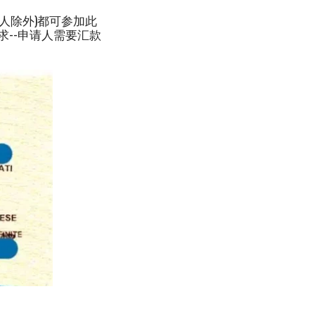
人除外)都可参加此
求--申请人需要汇款