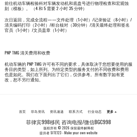
前往机动车辆检验科对车辆发动机和底盘号进行物理检查和宏观蚀
刻（模板）。 （4 和 5 需要 2 小时 35 分钟）
次日返回，完成全流程——文件处理（1小时）/记录验证（8小时）/
清关编码打印（2小时）/柜台核对（30分钟）/清关最终处理和签名
官员（1小时）/文员盖章（1小时）
PNP TMG 清关费用和收费
机动车辆的 PNP TMG 许可有不同的要求，具体取决于您想要使用的服
务目的类型，如上所列。为特定类型的服务支付的不同收费和费用
也是如此。我们在下面列出了它们，仅供参考。所有数字如有更
改，恕不另行通知。
首页
菲岛资讯
资讯速递
联系方式
行业动态
更多
菲律宾998移民 咨询电报/微信BGC998
版权所有 © 2026 保留最终解释权
提供者
SITE123
-
Make your own website