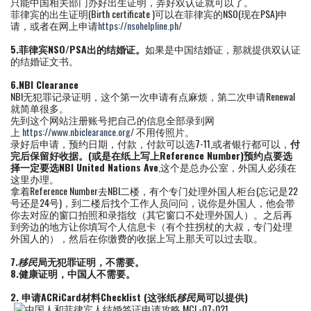
只能中国相关部门办好出生证明，弄好双认证就可以了。
菲律宾的出生证明(Birth certificate )可以在菲律宾的NSO(现在PSA)申
请，或者在网上申请
https://nsohelpline.ph/
5.
菲律宾
NSO/PSA
出的结婚证。
如果是中国结婚证，那就提供双认证
的结婚证文书。
6.NBI Clearance
NBI无犯罪记录证明，这个第一次申请有点麻烦，第二次申请Renewal
就简单很多。
先到这个网站注册账号把自己的信息全部录到网
上
https://www.nbiclearance.org/
不用传照片。
录好后申请，预约日期，付款，付款可以选7-11,或者银行都可以，
付
完后保留好收据。
(
或是在纸上写上
Reference Number
)
预约点要选
择一定要选
NBI United Nations Ave
,这个是总办公室，外国人必须在
这里办理。
拿着Reference Number去NBI二楼，有个专门处理外国人柜台(忘记是22
号还是24号)，到二楼后找个工作人员问问，说你是外国人，他会带
你去对应的窗口拍照和录指纹（其它窗口不处理外国人）。之后再
到旁边的地方让你填写个人信息卡（有个拄拐杖的大叔，专门处理
外国人的），然后在你缴费的收据上写上那天可以过去取。
7.
移民
局无犯罪证明，不需要。
8.
健康证明，中国人不需要。
2.
申请
ACRiCard
材料
Checklist (
这张纸
移民
局可以提供
)