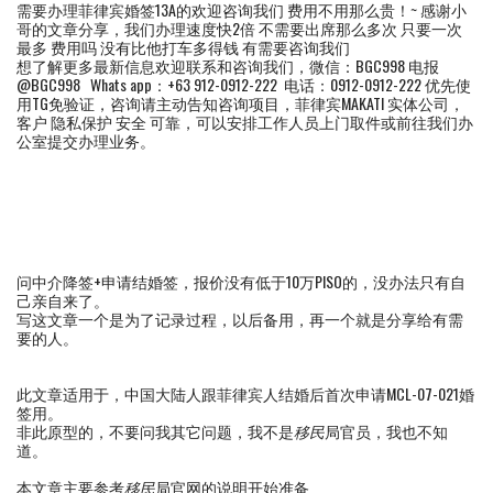
需要办理菲律宾婚签13A的欢迎咨询我们 费用不用那么贵！~ 感谢小
哥的文章分享，我们办理速度快2倍 不需要出席那么多次 只要一次
最多 费用吗 没有比他打车多得钱 有需要咨询我们
想了解更多最新信息欢迎联系和咨询我们，微信：BGC998 电报
@BGC998 Whats app：+63 912-0912-222 电话：0912-0912-222 优先使
用TG免验证，咨询请主动告知咨询项目，菲律宾MAKATI 实体公司，
客户 隐私保护 安全 可靠，可以安排工作人员上门取件或前往我们办
公室提交办理业务。
问中介降签+申请结婚签，报价没有低于10万PISO的，没办法只有自
己亲自来了。
写这文章一个是为了记录过程，以后备用，再一个就是分享给有需
要的人。
此文章适用于，中国大陆人跟菲律宾人结婚后首次申请MCL-07-021婚
签用。
非此原型的，不要问我其它问题，我不是
移民
局官员，我也不知
道。
本文章主要参考
移民
局官网的说明开始准备