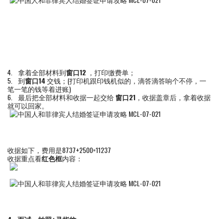
4. 拿着全部材料到
窗口
12
，打印缴费单；
5. 到
窗口
14
交钱；(打印机跟印钱机似的，滴答滴答响个不停，一
笔一笔的钱等着进账)
6. 最后把全部材料和收据一起交给
窗口
21
，收据盖章后，拿着收据
就可以回家。
收据如下，费用是8737+2500=11237
收据重点看
红色框
内容：