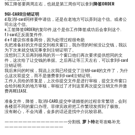
9G工降签要两周左右，也就是第三周你可以拿到
降签
ORDER
9GI-CARD
注销证明
d.取消I-card同样要申请信，还是在老地方可以弄到这个信。或者公
司出这个信。
e.工签降签ORDER的复印件,这个是你工作降签成功后会拿到这个.
f.I-card正反面复件件.
d e f 建议你准备两份，因为处理过程很奇葩
先把准备好的文件提交到相关窗口，我办理的时候没让交钱，我以
为下次来就交钱完事拿到注销证明了。
没想到三天后再到移局的另一个窗口他们再次要求提供想同的文
件，这次给了让交钱的单据。之后再让等三天左右，可以拿到I-card
注销证明.
我后来问的时候，我说上次我已经提交了注销I-card的文件了，为什
么这次双提交，而不是缴费拿到I-card注销证明。
工作人员给的答复是，上次你提交文件是进行审核，提交文件窗口
会给到相关的地方审核，审核过了才到这里再次提交注销文件并缴
费再RELEASE.
准备文件，降签，取消I-CARD,提交申请婚签的过程非常繁琐，会到
各楼层不同的窗口办理。菲律宾政府把工作繁琐发挥到了极致。
没有耐心，不会沟通，金多的话还是找中介比较容易。
——————————————分割线
萝卜特
老哥攻略补充
—————————————