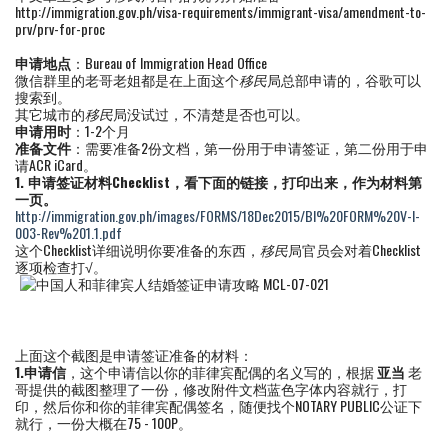
http://immigration.gov.ph/visa-requirements/immigrant-visa/amendment-to-
prv/prv-for-proc
申请地点
：Bureau of Immigration Head Office
微信群里的老哥老姐都是在上面这个
移民
局总部申请的，谷歌可以
搜索到。
其它城市的
移民
局没试过，不清楚是否也可以。
申请用时
：1-2个月
准备文件
：需要准备2份文档，第一份用于申请签证，第二份用于申
请ACR iCard。
1.
申请签证材料
Checklist
，看下面的链接，
打印出来，作为材料第
一页
。
http://immigration.gov.ph/images/FORMS/18Dec2015/BI%20FORM%20V-I-
003-Rev%201.1.pdf
这个Checklist详细说明你要准备的东西，
移民
局官员会对着Checklist
逐项检查打√。
上面这个截图是申请签证准备的材料：
1.
申请信
，这个申请信以你的菲律宾配偶的名义写的，根据
亚当
老
哥提供的截图整理了一份，修改附件文档蓝色字体内容就行，打
印，然后你和你的菲律宾配偶签名，随便找个NOTARY PUBLIC公证下
就行，一份大概在75 - 100P。