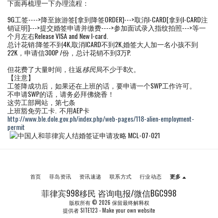
下面再梳理一下办理流程：
9G工签---->降至旅游签[拿到降签ORDER]--->取消I-CARD[拿到I-CARD注
销证明]--->提交婚签申请并缴费---->参加面试录入指纹拍照--->等一
个月左右Release VISA and New I-card.
总计花销:降签不到4K,取消ICARD不到2K,婚签大人加一名小孩不到
22K，申请信300P /份，总计花销不到3万P.
但花费了大量时间，往返
移民
局不少于8次。
【注意】
工签降成功后，如果还在上班的话，要申请一个SWP工作许可。
不申请SWP的话，请务必拜佛烧香！
这劳工部网站，第七条
上班豁免劳工卡. 不用AEP卡
http://www.ble.dole.gov.ph/index.php/web-pages/118-alien-employment-
permit
首页
菲岛资讯
资讯速递
联系方式
行业动态
更多
菲律宾998移民 咨询电报/微信BGC998
版权所有 © 2026 保留最终解释权
提供者
SITE123
-
Make your own website