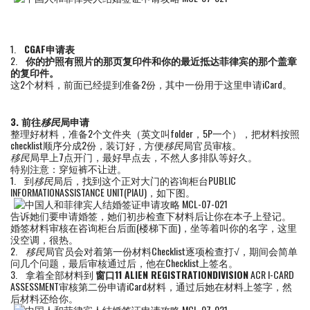
1.
CGAF
申请表
2.
你的护照有照片的那页复印件和你的最近抵达菲律宾的那个盖章
的复印件。
这2个材料，前面已经提到准备2份，其中一份用于这里申请iCard。
3.
前往
移民
局申请
整理好材料，准备2个文件夹（英文叫folder，5P一个），把材料按照
checklist顺序分成2份，装订好，方便
移民
局官员审核。
移民
局早上7点开门，最好早点去，不然人多排队等好久。
特别注意：穿短裤不让进。
1. 到
移民
局后，找到这个正对大门的咨询柜台PUBLIC
INFORMATIONASSISTANCE UNIT(PIAU)，如下图。
告诉她们要申请婚签，她们初步检查下材料后让你在本子上登记。
婚签材料审核在咨询柜台后面(楼梯下面)，坐等着叫你的名字，这里
没空调，很热。
2.
移民
局官员会对着第一份材料Checklist逐项检查打√，期间会简单
问几个问题，最后审核通过后，他在Checklist上签名。
3. 拿着全部材料到
窗口
11
ALIEN REGISTRATIONDIVISION
ACR I-CARD
ASSESSMENT审核第二份申请iCard材料，通过后她在材料上签字，然
后材料还给你。