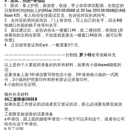
4 .
面试，拍照
+
录指纹
1. 面试：拿上护照，旅游签，收据，带上你菲律宾配偶，在指定的
日期和时间(例如上的04Sep 2019 08:00AM 或 09 Sep 2019 08:00AM)到4楼
Room 425，有人给你安排面试官员，告诉你对应的房间号。
2. 去对应的房间咨询后，门上有张纸，写上自己的名字，回去4楼
电梯口外面的椅子坐等叫名字。
3. 面试通过后，会告诉你去一楼窗口44，或 二楼拍照，录指纹 (具
体看你的文档在那里，不知道就直接去一楼窗口44咨询，她可以帮
你查)。
4. 之后就等签证和iCard，一般需要2个月。
——————————————分割线
萝卜特
老哥攻略补充
—————————————
以上是你个人要提前准备好的所有材料，如果有小孩depend婚签的
话，
还要准备上面 1申请信要写明包含小孩，2申请表格小孩的一式两
分，3小孩的护照复印件和所有签证记录复印件。
4.小孩的出生证明。
额外补充材料
9G
工签降签
ORDER
如果你是工作签证的话或者其它签证的话，那么必须要先降至旅游
签。
工签降至旅游签的话要准备
a.申请信，跟上面的婚签申请信一个地方可以弄到这个。或者你公司
给你出这个申请信。
b.员工证明。