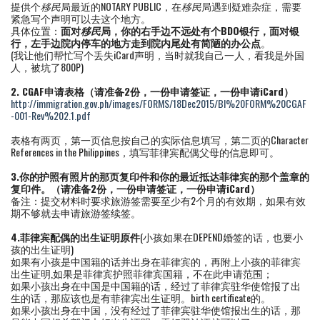
提供个
移民
局最近的NOTARY PUBLIC，在
移民
局遇到疑难杂症，需要
紧急写个声明可以去这个地方。
具体位置：
面对
移民
局，你的右手边不远处有个
BDO
银行，面对银
行，左手边院内停车的地方走到院内尾处有简陋的办公点
。
(我让他们帮忙写个丢失iCard声明，当时就我自己一人，看我是外国
人，被坑了800P)
2. CGAF
申请表格
（请准备
2
份，一份申请签证，一份申请
iCard
）
http://immigration.gov.ph/images/FORMS/18Dec2015/BI%20FORM%20CGAF
-001-Rev%202.1.pdf
表格有两页，第一页信息按自己的实际信息填写，第二页的Character
References in the Philippines，填写菲律宾配偶父母的信息即可。
3.
你的护照有照片的那页复印件和你的最近抵达菲律宾的那个盖章的
复印件。
（请准备
2
份，一份申请签证，一份申请
iCard
）
备注：提交材料时要求旅游签需要至少有2个月的有效期，如果有效
期不够就去申请旅游签续签。
4.
菲律宾配偶的出生证明原件
(小孩如果在DEPEND婚签的话，也要小
孩的出生证明)
如果有小孩是中国籍的话并出身在菲律宾的，再附上小孩的菲律宾
出生证明,如果是菲律宾护照菲律宾国籍，不在此申请范围；
如果小孩出身在中国是中国籍的话，经过了菲律宾驻华使馆报了出
生的话，那应该也是有菲律宾出生证明。birth certificate的。
如果小孩出身在中国，没有经过了菲律宾驻华使馆报出生的话，那