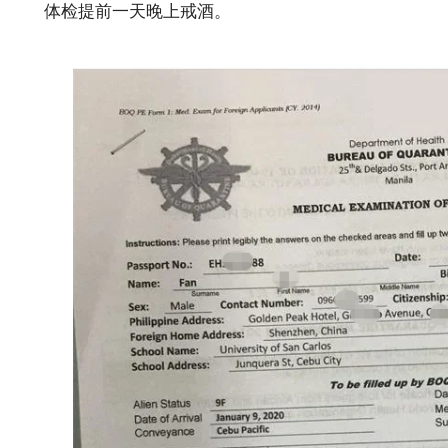
体检提前一天晚上戒酒。