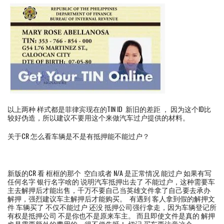
以上两种 样式都是菲律宾现在的TIN ID 新旧的差距 ， 因为这个ID比
较好伪造，所以建议不要用这个来做汽车过户提供的材料。
关于CR 怎么看车辆是不是有抵押能不能过户？
新版的CR 看 框框的那个 空白或者 N/A 是正常情况 能过户 如果有写
任何名字 银行名字啥的 说明汽车抵押出去了 不能过户，这种需要车
主去解押后才能出售，千万不要自己当英雄文件拿了自己要去承办
解押，强烈建议车主解押后才能购买。 有遇到 客人拿到假的解押文
件 车辆买了 不仅不能过户 还没 抵押公司强行拿走，因为车辆登记所
有权是抵押公司 不是你也不是原来车主。 而且即使文件是真的 解押
也是需要额外的费用的，得不偿失呀！ 切记 买车要注意这个，