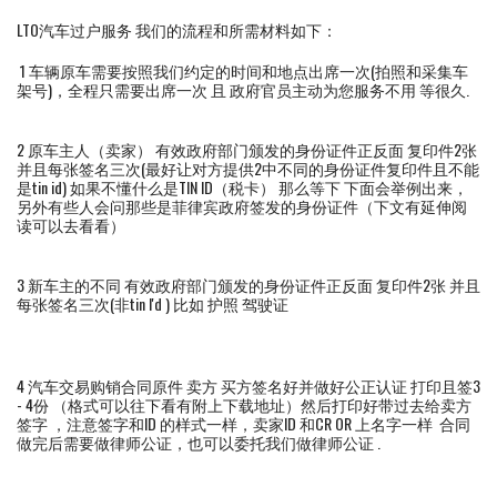
LTO汽车过户服务 我们的流程和所需材料如下：
1 车辆原车需要按照我们约定的时间和地点出席一次(拍照和采集车
架号)，全程只需要出席一次 且 政府官员主动为您服务不用 等很久.
2 原车主人（卖家） 有效政府部门颁发的身份证件正反面 复印件2张
并且每张签名三次(最好让对方提供2中不同的身份证件复印件且不能
是tin id) 如果不懂什么是TIN ID（税卡） 那么等下 下面会举例出来，
另外有些人会问那些是菲律宾政府签发的身份证件（下文有延伸阅
读可以去看看）
3 新车主的不同 有效政府部门颁发的身份证件正反面 复印件2张 并且
每张签名三次(非tin I'd ) 比如 护照 驾驶证
4 汽车交易购销合同原件 卖方 买方签名好并做好公正认证 打印且签3
- 4份 （格式可以往下看有附上下载地址）然后打印好带过去给卖方
签字 ，注意签字和ID 的样式一样，卖家ID 和CR OR 上名字一样 合同
做完后需要做律师公证，也可以委托我们做律师公证 .