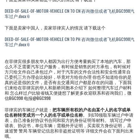
DEED-OF-SALE-OF-MOTOR-VEHICLE CN TO CN 咨询微信或者飞机BGC998汽
车过户.docx
下面是卖家中国人，卖家菲律宾人的情况 请下载这个
DEED-OF-SALE-OF-MOTOR-VEHICLE CN TO PH 咨询微信或者飞机BGC998汽
车过户.docx
在菲律宾很多朋友华人都因为出行方便考量购买了本地的汽车，那
么久不乏需要汽车过户服务，有时候是销售的对方承包，有时候对
方只给文件自己承包过户，对于汽车的文件合法性和安全性通常自
己委托三方办理会比较好，毕竟对方给你办理 你也不知道给你的是
真的还是假的文件，是否有去交通局过户都是存在的问题， 下面我
们来给在菲律宾的华人和新桥同胞本介绍下 如何整理汽车过户材料
和 怎么样过户比较省钱又便捷想了解更多欢迎联系和咨询我们，微
信BGC998 电报@BGC998
菲律宾的车辆过户就是：
把车辆所有权的户名由某个人的名字或单
位名称转变成另一个人的名字或单位名称
。 到LTO领取车辆过户申请
表，自己准备好协议书合同和双方的身份证明等材料。 填写过户申
请表、协议书，单位车辆：需额外开证明，买卖双方身份证明， 高
速巡警 警局 车辆登记信息和非盗抢证明等 详细文件会在下面列出来
哦。