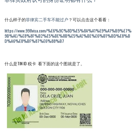
什么样子的
菲律宾二手车不能过户
？可以点击这个看看：
https://www.998visa.com/%E6%9C%8D%E5%8A%A1%E9%A1%B9%E7%
9B%AE/%E8%8F%B2%E5%BE%8B%E5%AE%BE%E6%B1%BD%E8%B
D%A6%E8%BF%87%E6%88%B7
什么是TIN ID 税卡 看下面的这个图就是了。