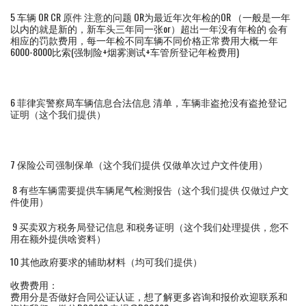
5 车辆 OR CR 原件 注意的问题 OR为最近年次年检的OR （一般是一年
以内的就是新的，新车头三年同一张or）超出一年没有年检的 会有
相应的罚款费用，每一年检不同车辆不同价格正常费用大概一年
6000-8000比索(强制险+烟雾测试+车管所登记年检费用)
6 菲律宾警察局车辆信息合法信息 清单，车辆非盗抢没有盗抢登记
证明（这个我们提供）
7 保险公司强制保单（这个我们提供 仅做单次过户文件使用）
8 有些车辆需要提供车辆尾气检测报告（这个我们提供 仅做过户文
件使用）
9 买卖双方税务局登记信息 和税务证明（这个我们处理提供，您不
用在额外提供啥资料）
10 其他政府要求的辅助材料（均可我们提供）
收费费用：
费用分是否做好合同公证认证，想了解更多咨询和报价欢迎联系和