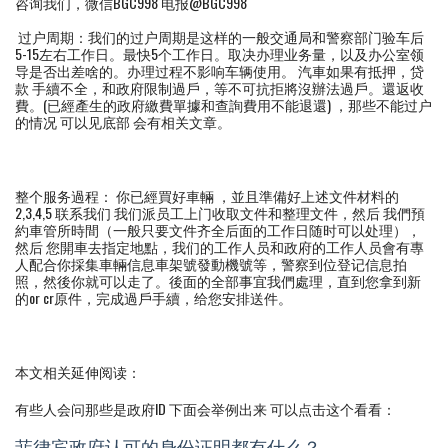
咨询我们，微信BGC998 电报@BGC998
过户周期：我们的过户周期是这样的一般交通局和警察部门验车后
5-15左右工作日。最快5个工作日。取决办理业务量，以及办公室领
导是否出差啥的。办理过程不影响车辆使用。 汽車如果有抵押，贷
款 手續不全，和政府限制過戶，等不可抗拒將沒辦法過戶。還返收
費。(已經產生的政府繳費單據和查詢費用不能退還) ，那些不能过户
的情况 可以见底部 会有相关文章。
整个服务過程： 你已經買好車輛 ，並且準備好上述文件材料的
2,3,4,5 联系我们 我们派员工上门收取文件和整理文件，然后 我們預
約車管所時間（一般只要文件齐全后面的工作日随时可以处理），
然后 您開車去指定地點，我们的工作人员和政府的工作人员會有專
人配合你採集車輛信息車架號發動機號等，警察到位登记信息拍
照，然後你就可以走了。後面的全部事宜我們處理，直到您拿到新
的or cr原件，完成過戶手續，给您安排送件。
本文相关延伸阅读：
有些人会问那些是政府ID 下面会举例出来 可以点击这个看看：
菲律宾政府认可的身份证明都有什么？