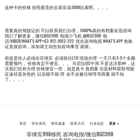
这种卡的价格 按照最贵的去算应该2000比索吧。。。。
需要真的驾驶证的 可以联系我们办理，1000%真的有档案欢迎咨询
我们了解更多，微信BGC998 电报小飞机 @BGC998 电
话/VIBER/WHAT'S APP+63-912-0912-222 优先咨询电报 WHAT'S APP 免验
证直接咨询，添加请主动告知咨询事宜 谢谢。
前提是你人必须在菲律宾 必须前往LTO 现场办理 一天只有3-5个名额
需要预约， 价格肯定不便宜。。。 马尼拉QC中局 不是达沃那种，达
沃我们也有办理 价格便宜一些，就是真卡 真档案 但是材料获取驾驶
证途径是灰色的 以后能不能 用 会不会被注销等等因素 就不知
了。。。。
首页
菲岛资讯
资讯速递
联系方式
行业动态
更多
菲律宾998移民 咨询电报/微信BGC998