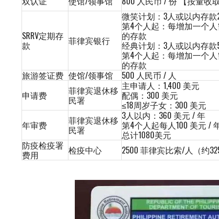
双认证
使馆/领事馆
800 人民币 / 份 【按量
微笑计划：3人或以内存款20
第4个人起：每增加一个人需要
SRRV定期存
的存款
菲律宾银行
款
经典计划：3人或以内存款50
第4个人起：每增加一个人需要
的存款
旅游签证费
使馆/领事馆
500 人民币 / 人
主申请人：1,400 美元
菲律宾退休移
申请费
配偶：300 美元
民署
≤18周岁子女：300 美元
3人以内：360 美元 / 年
菲律宾退休移
年审费
第4个人起每人100 美元 
民署
总计1080美元
防疫检疫署
检疫中心
2500 菲律宾比索/人（约3
费用