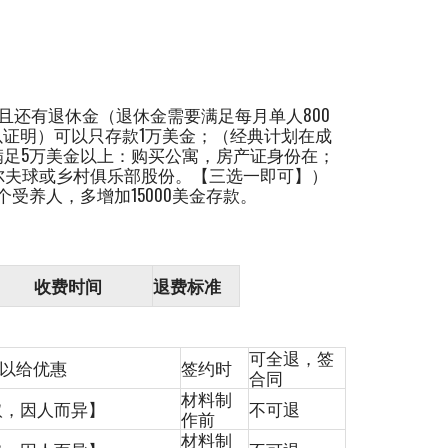
而且还有退休金（退休金需要满足每月单人800
以证明）可以只存款1万美金；（经典计划在成
满足5万美金以上：购买公寓，房产证身份在；
高尔夫球或乡村俱乐部股份。【三选一即可】）
受养人，多增加15000美金存款。
费时间
退费标准
可全退，签
询可以给优惠
签约时
合同
材料制
收取，因人而异】
不可退
作前
材料制