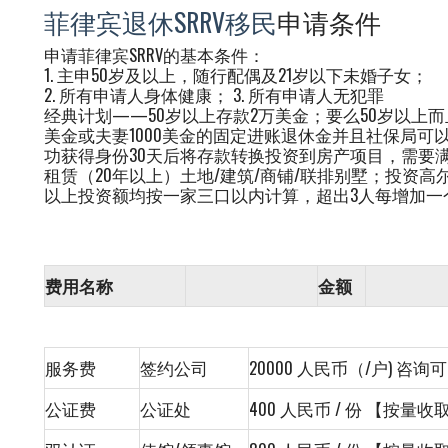
菲律宾退休SRRV移民
申请条件
申请菲律宾SRRV的基本条件：
1. 主申50岁及以上，随行配偶及21岁以下未婚子女；
2. 所有申请人身体健康； 3. 所有申请人无犯罪
经典计划——50岁以上存款2万美金；要么50岁以上
美金或夫妻1000美金的固定进账退休金并且社保局可
功获得身份30天后将存款转换投资到房产项目，需要
租赁（20年以上）土地/建筑/商铺/联排别墅；投资
以上投资额均按一家三口以内计算，超出3人每增加一个
费用名称
金额
收
服务费
签约公司
20000 人民币（/户) 咨
公证费
公证处
400 人民币 / 份 【按量