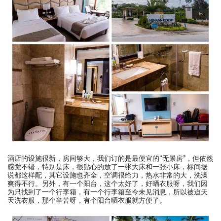
酒店的设施很新，房间够大，我们订的是最便宜的“无景房”，但依然
感觉不错，特别是床，很贴心的放了一张大床和一张小床，标间据
说都这样配，其它设施也齐全，空调很给力，热水非常的大，洗澡
爽得不行。另外，有一个阳台，这个太好了，好晒衣服呀，我们因
为只找到了一个行李箱，有一个行李箱至今未见消息，所以被迫天
天洗衣服，那个辛苦呀，有个阳台晒衣服就方便了。