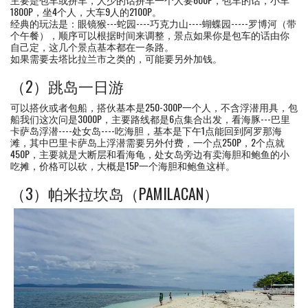
1800P，坐4个人，大车9人的2100P。
经典的玩法是：眼镜猴---蛇园----巧克力山----蝴蝶园-----罗博河（带
个午餐），顺序可以根据时间来调整，景点如果你是包车的话由你
自己定，这几个景点基本都在一条路。
如果需要去塔比拉兰市之类的，可能要另外加钱。
（2）跳岛一日游
可以搭伙或者包船，搭伙基本是250-300P一个人，不含浮潜用具，包
船我们这次问是3000P，主要路线都是6点集合出发，看海豚---巴里
卡萨岛浮潜----处女岛----吃海胆，基本是下午1点能回到阿罗那海
滩，其中巴里卡萨岛上浮潜需要另外付费，一个点250P，2个点就
450P，主要就是大断层和看海龟，处女岛旁边有卖海胆和鲍鱼的小
吃摊，价格可以砍，大概是15P一个海胆和鲍鱼这样。
（3）帕米拉坎岛（PAMILACAN）