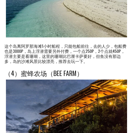
这个岛离阿罗那海滩1小时船程，只能包船前往，去的人少，包船费
也是3000P，岛上浮潜需要另外付费，一个点250P，2个点就450P，
浮潜主要是看珊瑚，这里的珊瑚比巴厘卡萨要好，但鱼没有那边
多，岛的沙滩风景比较漂亮，推荐去玩一下。
（4）蜜蜂农场（BEE FARM）